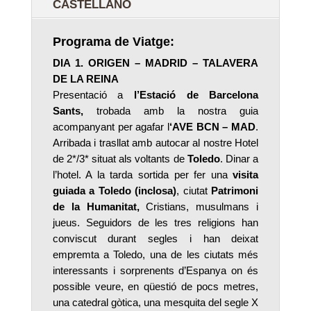
CASTELLANO
Programa de Viatge:
DIA 1. ORIGEN – MADRID – TALAVERA
DE LA REINA
Presentació a
l’Estació de Barcelona
Sants,
trobada amb la nostra guia
acompanyant per agafar l
‘AVE BCN – MAD
.
Arribada i trasllat amb autocar al nostre Hotel
de 2*/3* situat als voltants de
Toledo
. Dinar a
l’hotel. A la tarda sortida per fer una
visita
guiada a Toledo (inclosa)
, ciutat
Patrimoni
de la Humanitat,
Cristians, musulmans i
jueus. Seguidors de les tres religions han
conviscut durant segles i han deixat
empremta a Toledo, una de les ciutats més
interessants i sorprenents d’Espanya on és
possible veure, en qüestió de pocs metres,
una catedral gòtica, una mesquita del segle X