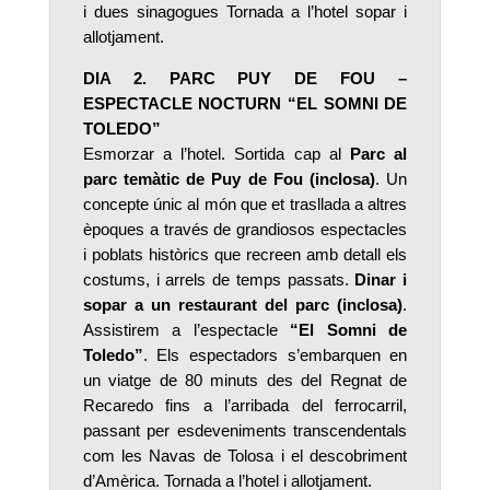
i dues sinagogues Tornada a l’hotel sopar i
allotjament.
DIA 2. PARC PUY DE FOU –
ESPECTACLE NOCTURN “EL SOMNI DE
TOLEDO”
Esmorzar a l’hotel. Sortida cap al
Parc al
parc temàtic de Puy de Fou (inclosa)
. Un
concepte únic al món que et trasllada a altres
èpoques a través de grandiosos espectacles
i poblats històrics que recreen amb detall els
costums, i arrels de temps passats.
Dinar i
sopar a un restaurant del parc (inclosa)
.
Assistirem a l’espectacle
“El Somni de
Toledo”
. Els espectadors s’embarquen en
un viatge de 80 minuts des del Regnat de
Recaredo fins a l’arribada del ferrocarril,
passant per esdeveniments transcendentals
com les Navas de Tolosa i el descobriment
d’Amèrica. Tornada a l’hotel i allotjament.