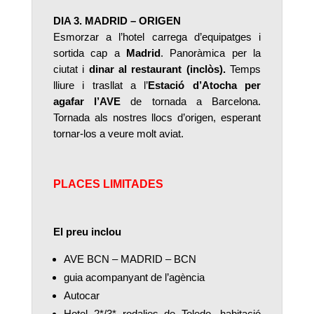
DIA 3. MADRID – ORIGEN
Esmorzar a l’hotel carrega d’equipatges i
sortida cap a
Madrid
. Panoràmica per la
ciutat i
dinar al restaurant (inclòs).
Temps
lliure i trasllat a l’
Estació d’Atocha per
agafar l’AVE
de tornada a Barcelona.
Tornada als nostres llocs d’origen, esperant
tornar-los a veure molt aviat.
PLACES LIMITADES
El preu inclou
AVE BCN – MADRID – BCN
guia acompanyant de l’agència
Autocar
Hotel 2*/3* rodalies de Toledo, habitació