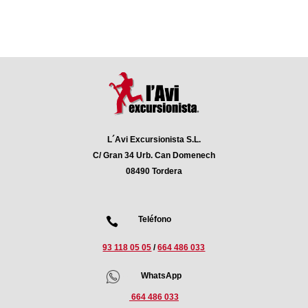
L´Avi Excursionista S.L.
C/ Gran 34 Urb. Can Domenech
08490 Tordera
Teléfono

93 118 05 05
/
664 486 033
2
WhatsApp
664 486 033