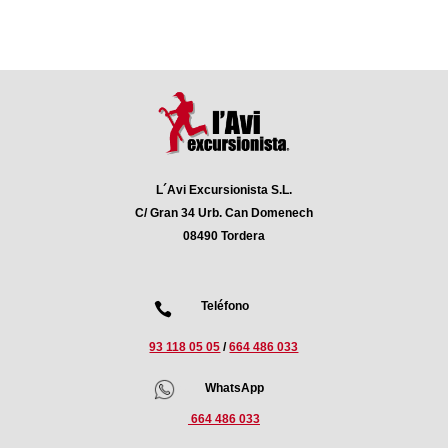
L´Avi Excursionista S.L.
C/ Gran 34 Urb. Can Domenech
08490 Tordera
Teléfono

93 118 05 05
/
664 486 033
2
WhatsApp
664 486 033